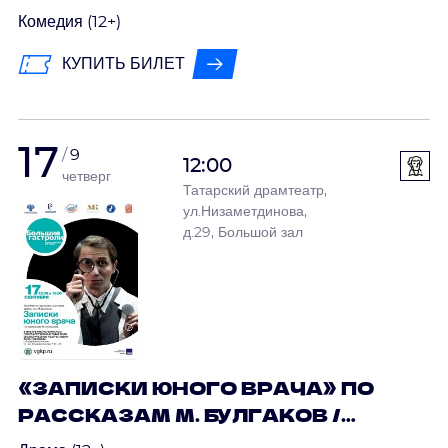
ИСӘНБӘТ
Комедия (12+)
КУПИТЬ БИЛЕТ
17
9
12:00
четверг
Татарский драмтеатр,
ул.Низаметдинова,
д.29, Большой зал
«ЗАПИСКИ ЮНОГО ВРАЧА» ПО
РАССКАЗАМ М. БУЛГАКОВ /
ГАСТРОЛИ МАРИЙСКОГО