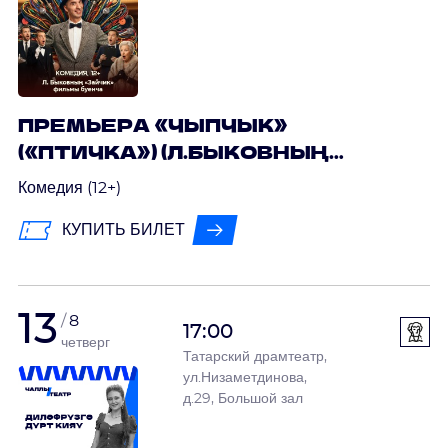
ПРЕМЬЕРА «ЧЫПЧЫК»
(«ПТИЧКА») (Л.БЫКОВНЫҢ
«ЗАЙЧИК» ФИЛЬМЫ БУЕНЧА)
Комедия (12+)
КУПИТЬ БИЛЕТ
13
8
17:00
четверг
Татарский драмтеатр,
ул.Низаметдинова,
д.29, Большой зал