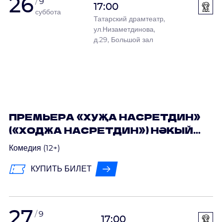
26
9
17:00
суббота
Татарский драмтеатр,
ул.Низаметдинова,
д.29, Большой зал
ПРЕМЬЕРА «ХУҖА НАСРЕТДИН»
(«ХОДЖА НАСРЕТДИН») НӘКЫЙ
ИСӘНБӘТ
Комедия (12+)
КУПИТЬ БИЛЕТ
27
9
17:00