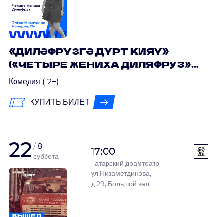
«ДИЛӘФРҮЗГӘ ДҮРТ КИЯҮ»
(«ЧЕТЫРЕ ЖЕНИХА ДИЛЯФРУЗ»)
ТУФАН МИҢНУЛЛИН
Комедия (12+)
КУПИТЬ БИЛЕТ
22
8
17:00
суббота
Татарский драмтеатр,
ул.Низаметдинова,
д.29, Большой зал