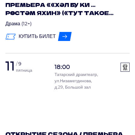
ПРЕМЬЕРА ««ХӘЛ БУ КИ ...
РӨСТӘМ ЯХИН» («ТУТ ТАКОЕ
ДЕЛО…РУСТЕМ ЯХИН»)
Драма (12+)
КУПИТЬ БИЛЕТ
11
9
18:00
пятница
Татарский драмтеатр,
ул.Низаметдинова,
д.29, Большой зал
ОТКРЫТИЕ СЕЗОНА / ПРЕМЬЕРА