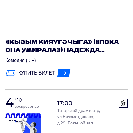
«КЫЗЫМ КИЯҮГӘ ЧЫГА» («ПОКА
ОНА УМИРАЛА») НАДЕЖДА
ПТУШКИНА
Комедия (12+)
КУПИТЬ БИЛЕТ
4
10
17:00
воскресенье
Татарский драмтеатр,
ул.Низаметдинова,
д.29, Большой зал