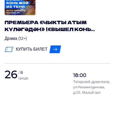
ПРЕМЬЕРА «ЧЫКТЫ АТЫМ
КҮЛӘГӘДӘН» («ВЫШЕЛ КОНЬ
МОЙ ИЗ ТЕНИ») АРТУР
Драма (12+)
ШАЙДУЛЛА
КУПИТЬ БИЛЕТ
26
8
18:00
среда
Татарский драмтеатр,
ул.Низаметдинова,
д.29, Малый зал