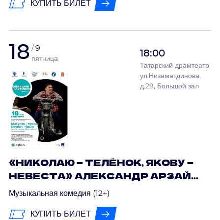
КУПИТЬ БИЛЕТ
ДРАМЫ ИМ. М. ШКЕТАНА
18
9
18:00
пятница
Татарский драмтеатр,
ул.Низаметдинова,
д.29, Большой зал
«НИКОЛАЮ — ТЕЛЁНОК, ЯКОВУ —
НЕВЕСТА» АЛЕКСАНДР АРЗАЙН
/ ГАСТРОЛИ МАРИЙСКОГО
Музыкальная комедия (12+)
НАЦИОНАЛЬНОГО ТЕАТРА
КУПИТЬ БИЛЕТ
ДРАМЫ ИМ. М. ШКЕТАНА