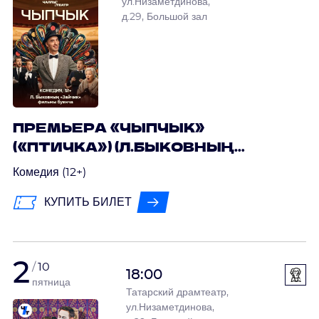
ул.Низаметдинова,
д.29, Большой зал
ПРЕМЬЕРА «ЧЫПЧЫК»
(«ПТИЧКА») (Л.БЫКОВНЫҢ
«ЗАЙЧИК» ФИЛЬМЫ БУЕНЧА)
Комедия (12+)
КУПИТЬ БИЛЕТ
2
10
18:00
пятница
Татарский драмтеатр,
ул.Низаметдинова,