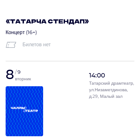
«ТАТАРЧА СТЕНДАП»
Концерт (16+)
Билетов нет
8
9
14:00
вторник
Татарский драмтеатр,
ул.Низаметдинова,
д.29, Малый зал