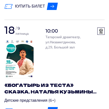
НАЦИОНАЛЬНОГО ТЕАТРА
КУПИТЬ БИЛЕТ
ДРАМЫ ИМ. М. ШКЕТАНА
18
9
10:00
пятница
Татарский драмтеатр,
ул.Низаметдинова,
д.29, Большой зал
«БОГАТЫРЬ ИЗ ТЕСТА»
СКАЗКА, НАТАЛЬЯ КУЗЬМИНЫХ
/ ГАСТРОЛИ МАРИЙСКОГО
Детские представления (6+)
НАЦИОНАЛЬНОГО ТЕАТРА