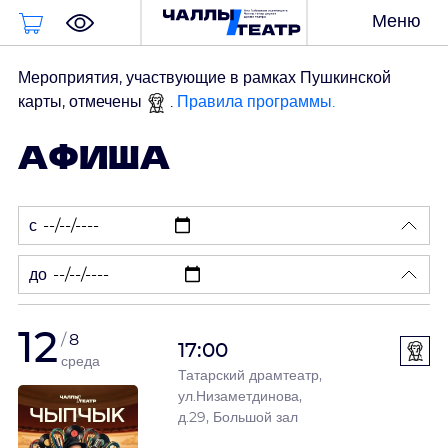
содержанию
Меню
Корзина
Мероприятия, участвующие в рамках Пушкинской
карты, отмечены
.
Правила программы.
АФИША
с
до
12
8
17:00
среда
Татарский драмтеатр,
ул.Низаметдинова,
д.29, Большой зал