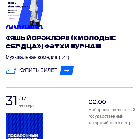
«ЯШЬ ЙӨРӘКЛӘР» («МОЛОДЫЕ
СЕРДЦА») ФӘТХИ БУРНАШ
Музыкальная комедия (12+)
КУПИТЬ БИЛЕТ
31
12
00:00
четверг
Набережночелнинский
государственный
татарский драмтеатр.