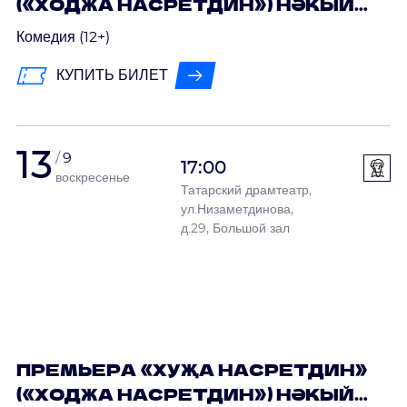
(«ХОДЖА НАСРЕТДИН») НӘКЫЙ
ИСӘНБӘТ
Комедия (12+)
КУПИТЬ БИЛЕТ
13
9
17:00
воскресенье
Татарский драмтеатр,
ул.Низаметдинова,
д.29, Большой зал
ПРЕМЬЕРА «ХУҖА НАСРЕТДИН»
(«ХОДЖА НАСРЕТДИН») НӘКЫЙ