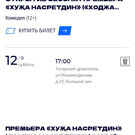
«ХУҖА НАСРЕТДИН» («ХОДЖА
НАСРЕТДИН») НӘКЫЙ ИСӘНБӘТ
Комедия (12+)
КУПИТЬ БИЛЕТ
12
9
17:00
суббота
Татарский драмтеатр,
ул.Низаметдинова,
д.29, Большой зал
ПРЕМЬЕРА «ХУҖА НАСРЕТДИН»