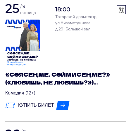
25
9
18:00
пятница
Татарский драмтеатр,
ул.Низаметдинова,
д.29, Большой зал
«СӨЯСЕҢМЕ, СӨЙМИСЕҢМЕ?»
(«ЛЮБИШЬ, НЕ ЛЮБИШЬ?»)
ФЛОРИД БҮЛӘКОВ
Комедия (12+)
КУПИТЬ БИЛЕТ