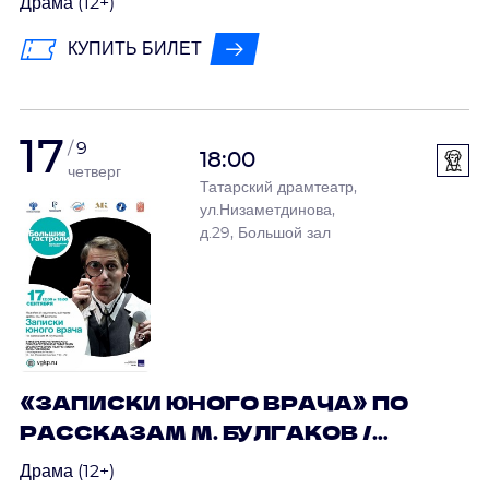
Драма (12+)
НАЦИОНАЛЬНОГО ТЕАТРА
КУПИТЬ БИЛЕТ
ДРАМЫ ИМ. М. ШКЕТАНА
17
9
18:00
четверг
Татарский драмтеатр,
ул.Низаметдинова,
д.29, Большой зал
«ЗАПИСКИ ЮНОГО ВРАЧА» ПО
РАССКАЗАМ М. БУЛГАКОВ /
ГАСТРОЛИ МАРИЙСКОГО
Драма (12+)