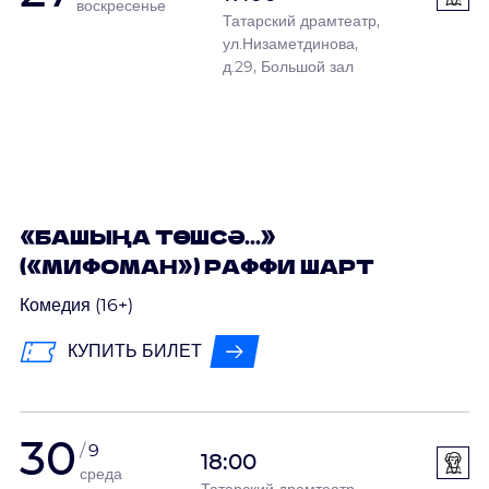
воскресенье
Татарский драмтеатр,
ул.Низаметдинова,
д.29, Большой зал
«БАШЫҢА ТӨШСӘ...»
(«МИФОМАН») РАФФИ ШАРТ
Комедия (16+)
КУПИТЬ БИЛЕТ
30
9
18:00
среда