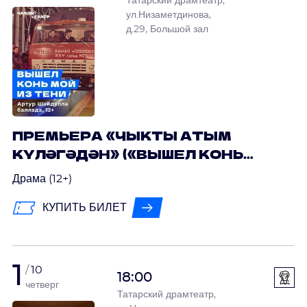
Татарский драмтеатр,
ул.Низаметдинова,
д.29, Большой зал
ПРЕМЬЕРА «ЧЫКТЫ АТЫМ
КҮЛӘГӘДӘН» («ВЫШЕЛ КОНЬ
МОЙ ИЗ ТЕНИ») АРТУР
Драма (12+)
ШАЙДУЛЛА
КУПИТЬ БИЛЕТ
1
10
18:00
четверг
Татарский драмтеатр,