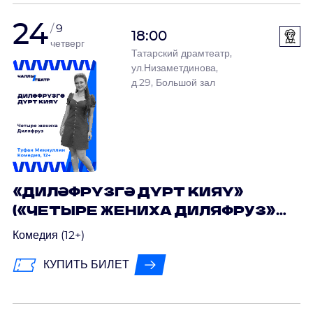
24
9
18:00
четверг
Татарский драмтеатр,
ул.Низаметдинова,
д.29, Большой зал
«ДИЛӘФРҮЗГӘ ДҮРТ КИЯҮ»
(«ЧЕТЫРЕ ЖЕНИХА ДИЛЯФРУЗ»)
ТУФАН МИҢНУЛЛИН
Комедия (12+)
КУПИТЬ БИЛЕТ