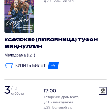
д.29, Большой зал
«СӨЯРКӘ» (ЛЮБОВНИЦА) ТУФАН
МИҢНУЛЛИН
Мелодрама (12+)
КУПИТЬ БИЛЕТ
3
10
17:00
суббота
Татарский драмтеатр,
ул.Низаметдинова,
д.29, Большой зал