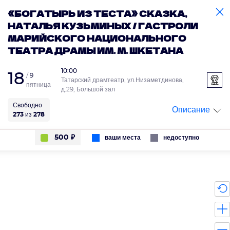
содержанию
Меню
«БОГАТЫРЬ ИЗ ТЕСТА» СКАЗКА,
Корзина
НАТАЛЬЯ КУЗЬМИНЫХ / ГАСТРОЛИ
МАРИЙСКОГО НАЦИОНАЛЬНОГО
ТЕАТРА ДРАМЫ ИМ. М. ШКЕТАНА
10:00
18
9
Татарский драмтеатр, ул.Низаметдинова,
пятница
д.29, Большой зал
Свободно
Описание
273
из
278
500 ₽
ваши места
недоступно